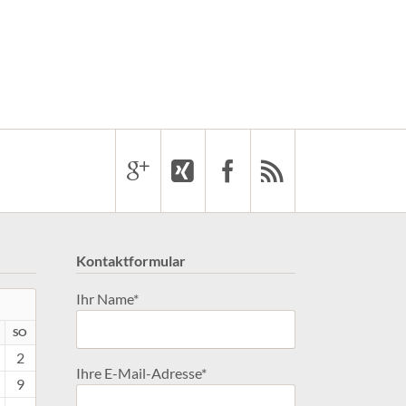
Kontaktformular
Pflichtfeld
Ihr Name
*
G
MSTAG
NNTAG
SO
2
Pflichtfeld
Ihre E-Mail-Adresse
*
9