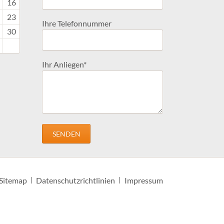
16
23
Ihre Telefonnummer
30
Pflichtfeld
Ihr Anliegen
*
SENDEN
Sitemap
Datenschutzrichtlinien
Impressum