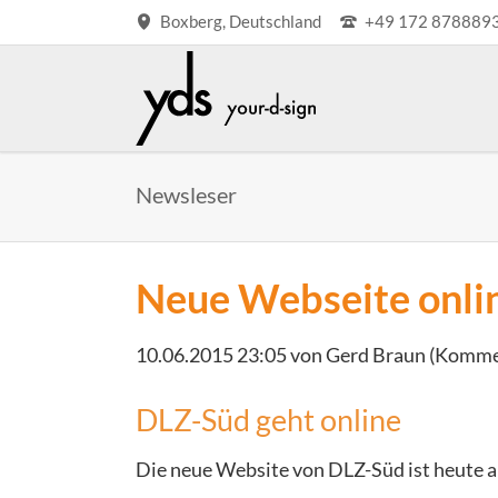
Boxberg, Deutschland
+49 172 878889
W
Newsleser
S
Co
Pr
Neue Webseite onli
10.06.2015 23:05
von Gerd Braun (Kommen
DLZ-Süd geht online
Die neue Website von DLZ-Süd ist heute 