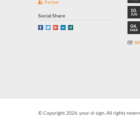
Partner
10.
JUN
Social Share
04.
Facebook
Twitter
Google+
LinkedIn
Xing
MÄR
We
© Copyright 2026. your-d-sign. All rights reserv