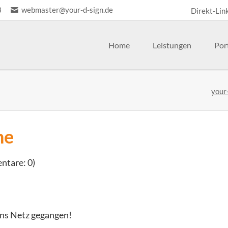
3
webmaster@your-d-sign.de
Direkt-Lin
Navigation
überspringe
Home
Leistungen
Por
eb
Design
your
hop
Fotografie
ntao-Erweiterungen
Event
int
ne
tare: 0)
ans Netz gegangen!