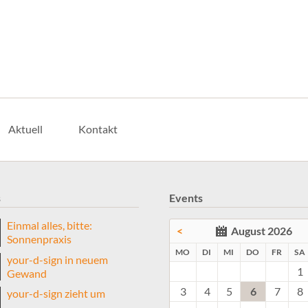
Aktuell
Kontakt
s
Events
Einmal alles, bitte:
<
August 2026
Sonnenpraxis
NTAG
ENSTAG
TTWOCH
NNERSTAG
EITA
MO
DI
MI
DO
FR
SA
your-d-sign in neuem
1
Gewand
3
4
5
6
7
8
your-d-sign zieht um