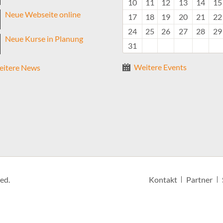
10
11
12
13
14
15
Neue Webseite online
17
18
19
20
21
22
24
25
26
27
28
29
Neue Kurse in Planung
31
Weitere Events
itere News
Navigation
ed.
Kontakt
Partner
überspringen