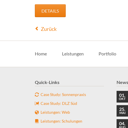
DETAILS
Zurück
Navigation
überspringen
Home
Leistungen
Portfolio
Quick-Links
New
Case Study: Sonnenpraxis
01.
OKT
Case Study: DLZ Süd
25.
Leistungen: Web
MAI
Leistungen: Schulungen
04.
AUG