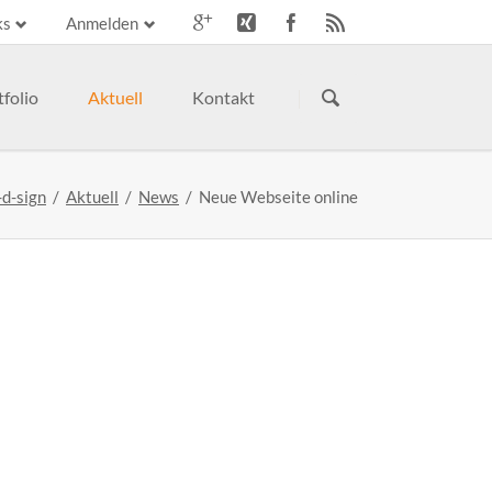
ks
Anmelden
Navigation
n
überspringen
tfolio
Aktuell
Kontakt
Webhosting
-d-sign
Aktuell
News
Neue Webseite online
Schulungen
Weitere Leistungen