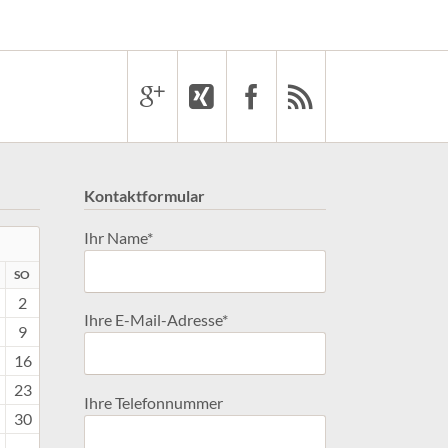
Kontaktformular
Pflichtfeld
Ihr Name
*
G
MSTAG
NNTAG
SO
2
Pflichtfeld
Ihre E-Mail-Adresse
*
9
16
23
Ihre Telefonnummer
30