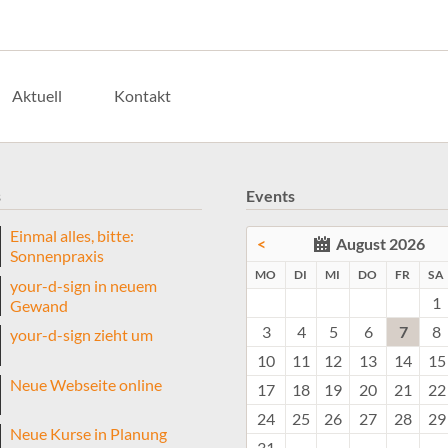
Aktuell
Kontakt
s
Events
Einmal alles, bitte:
<
August 2026
Sonnenpraxis
NTAG
ENSTAG
TTWOCH
NNERSTAG
EITA
MO
DI
MI
DO
FR
SA
your-d-sign in neuem
1
Gewand
3
4
5
6
7
8
your-d-sign zieht um
10
11
12
13
14
15
Neue Webseite online
17
18
19
20
21
22
24
25
26
27
28
29
Neue Kurse in Planung
31