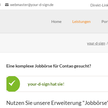
3
webmaster@your-d-sign.de
Direkt-Lin
Navigation
überspringe
Home
Leistungen
Por
eb
Design
your-d-sign
hop
Fotografie
ntao-Erweiterungen
Event
int
Eine komplexe Jobbörse für Contao gesucht
?
your-d-sign hat sie
!
Nutzen Sie unsere Erweiterung "Jobbörse