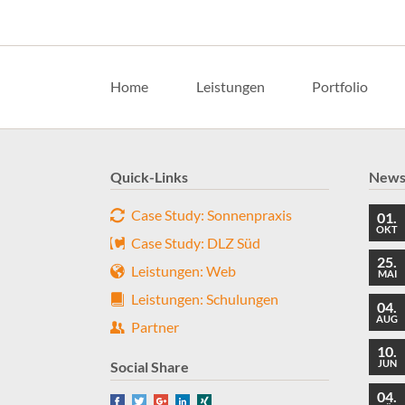
Navigation
überspringen
Home
Leistungen
Portfolio
Quick-Links
New
Case Study: Sonnenpraxis
01.
OKT
Case Study: DLZ Süd
25.
Leistungen: Web
MAI
Leistungen: Schulungen
04.
AUG
Partner
10.
JUN
Social Share
04.
Facebook
Twitter
Google+
LinkedIn
Xing