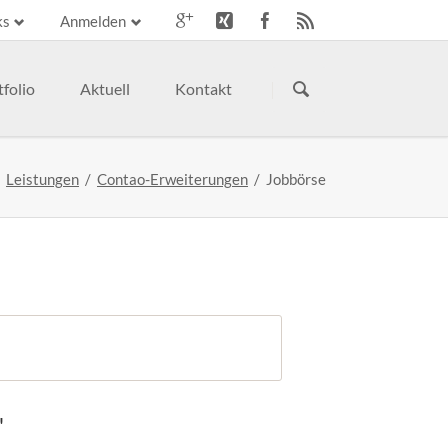
ks
Anmelden
Navigation
n
überspringen
tfolio
Aktuell
Kontakt
Webhosting
Leistungen
Contao-Erweiterungen
Jobbörse
Schulungen
Weitere Leistungen
"