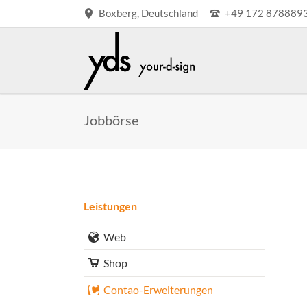
Boxberg, Deutschland
+49 172 878889
W
Jobbörse
S
Co
Pr
Navigation
Leistungen
überspringen
Web
Shop
Contao-Erweiterungen