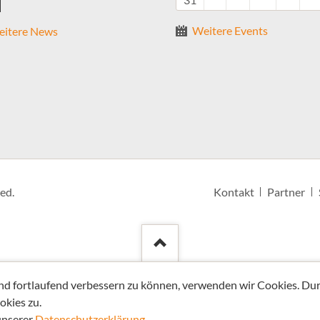
Weitere Events
itere News
Navigation
ed.
Kontakt
Partner
überspringen
und fortlaufend verbessern zu können, verwenden wir Cookies. Du
okies zu.
unserer
Datenschutzerklärung
.